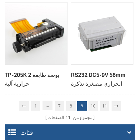
تعمل باللمس نقاط البيع
الطرفية
RS232 DC5-9V 58mm
TP-205K 2 بوصة طابعة
الحراري مصغرة تذكرة
حرارية آلية
استلام الطابعة
...
1
7
8
10
11
9
مجموع من
11
الصفحات
فئات