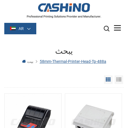
AR
يبحث
58mm-Thermal-Printer-Head-Tp-488a
بيت
Grid Vie
Li