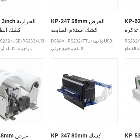
للطاقة وتبديد سريع للحرارة
س
 العرض
KP-247 58mm العرض
300H 3inch
تذكرة
كشك استلام الطابعة
كشك الطا
لصناعة
اجهة USB كاملة أو
DC24V ، RS232/TTL+واجهة USB.
RS232+USB/RS232+USB+LAN
القاطع
كاملة و قطع جزئي
واجهات كاملة أو ج
رض عالية
KP-347 80mm كشك
0 58mm