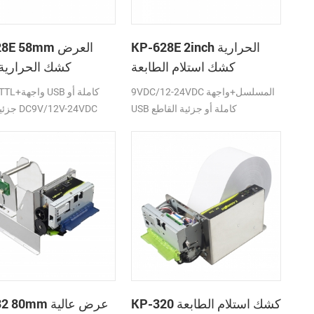
KP-628E 2inch الحرارية
KP-628E 58mm
كشك استلام الطابعة
كشك الحرارية 
الطابعات مع 
9VDC/12-24VDC المسلسل+واجهة
RS232/TTL+و
السيارات في 
USB كاملة أو جزئية القاطع
جزئية القاطع DC9V/12V-24VDC
KP-320 كشك استلام الطابعة
KP-532 80mm ع