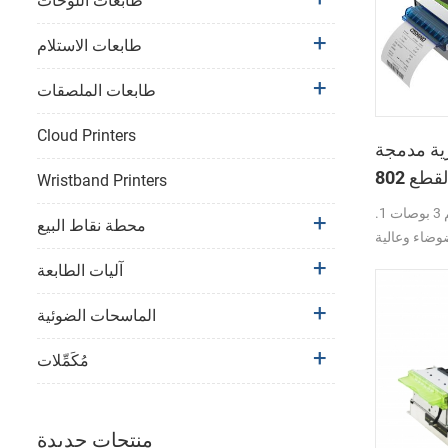
طابعات اللوحات
طابعات الاستلام
طابعات الملصقات
Cloud Printers
 مدمجة KP-
802 مقاس 3 بوصات لقطع
Wristband Printers
ية لأكشاك
طابعة حرارية بحجم 3 بوصات 1.
محطة نقاط البيع
المراهنات
وضاء وعالية
ق تلقائيًا وظيفة،
آليات الطابعة
يحة وسريعة
العروضوسمك
الماسحات الضوئية
يصالات الحرارية
لسوداء وورق
مُكَمِّلات
 صغير ورائع، سهل
يب والصيانة 6. محرك معدني
طاقة وتبديد
منتجات جديدة