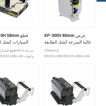
KP-300V 80mm عرض
P-210H 58mm
عالية السرعة كشك الطابعة
السيارات كشك ال
الحرارية
ال
250mm/s,
RS232+USB/RS232+USB+LAN
واجهات DC24V