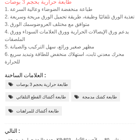
طابعة حرارية بحجم 3 بوصات
1. طباعة منخفضة الضوضاء وعالية السرعة
2. تغذية الورق تلقائيًا
وظيفة، طريقة تحميل الورق مريحة وسريعة
3. متوافق مع مختلف العروض
وسمك الورق
4. يدعم ورق الإيصالات الحرارية وورق العلامات السوداء وورق
الملصقات
5. مظهر صغير ورائع، سهل التركيب والصيانة
6. محرك معدني ثابت، استهلاك منخفض للطاقة وتبديد سريع
للحرارة
العلامات الساخنة :
طابعة حرارية بحجم 3 بوصات
طابعة كشك مدمجة
طابعة أكشاك القطع التلقائي
طابعة أكشاك للمراهنات
التالي :
وحدة طابعة حرارية مدمجة KP-803 مقاس 80 مم لأجهزة الألعاب