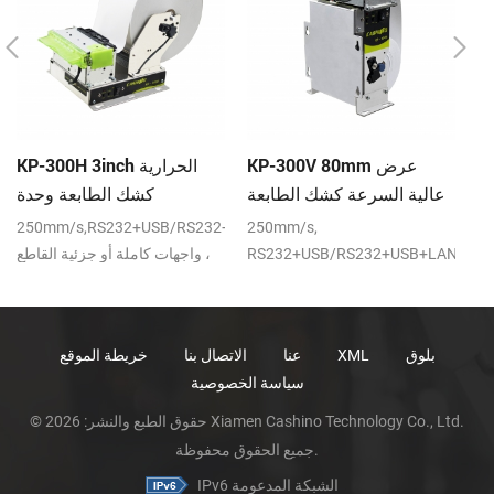
ية
KP-300V 80mm عرض
KP-300H 3inch الحرارية
ة
عالية السرعة كشك الطابعة
كشك الطابعة وحدة
ية
الحرارية
250mm/s,RS232+USB/RS232+USB+LAN
250mm/s,
2
فذ
RS232+USB/RS232+USB+LAN
واجهات كاملة أو جزئية القاطع ،
U
واجهات DC24V
DC24V
بلوق
XML
عنا
الاتصال بنا
خريطة الموقع
سياسة الخصوصية
© حقوق الطبع والنشر: 2026 Xiamen Cashino Technology Co., Ltd.
جميع الحقوق محفوظة.
IPv6 الشبكة المدعومة