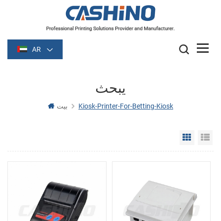
AR
يبحث
Kiosk-Printer-For-Betting-Kiosk
بيت
Grid Vie
Li