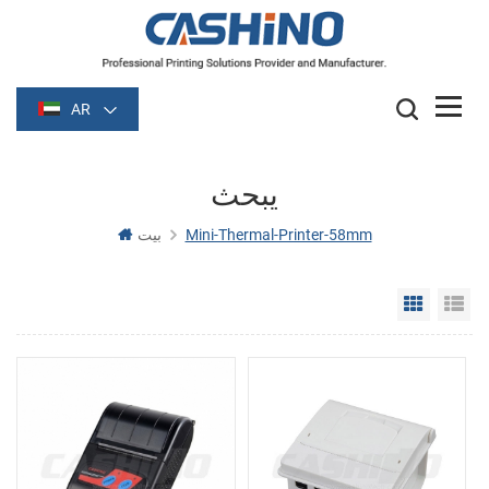
AR
يبحث
Mini-Thermal-Printer-58mm
بيت
Grid Vie
Li