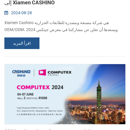
إلى Xiamen CASHINO
2024-08-28
Xiamen Cashino هي شركة مصنعة ومصدرة للطابعات الحرارية
OEM/ODM، ويسعدها أن تعلن عن مشاركتنا في معرض جيتكس 2024
المرموق في دبي. باعتبارنا مصنعًا مشهورًا في صناعة الطباعة، فإننا ندعو
اقرأ المزيد
بحرارة جميع عملائنا الكرام ومحترفي الصناعة للانضمام إلينا في هذا الحدث
الرائع. يعد معرض جيتكس، أحد أكبر معارض التكنولوجيا في العالم، بمثابة
منصة للشركات لعرض أحدث ابتكاراتها. سنعرض لك مجموعة من الطابعات
الحرارية الجديدة ...