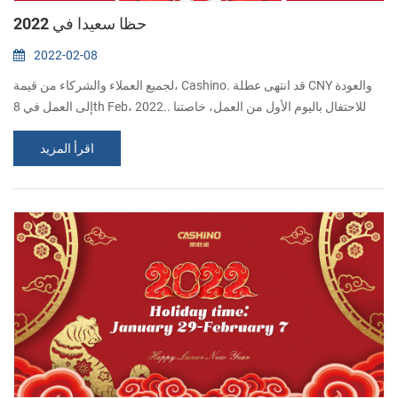
حظا سعيدا في 2022
2022-02-08
لجميع العملاء والشركاء من قيمة، Cashino. قد انتهى عطلة CNY والعودة
إلى العمل في 8th Feb، 2022.. للاحتفال باليوم الأول من العمل، خاصتنا
شركة تعطي مظاريف حمراء ل و موظفين.المعنوي حظا سعيدا. شكرا لك
اقرأ المزيد
على الدعم الرقمي وتعاونكم كل هذا.