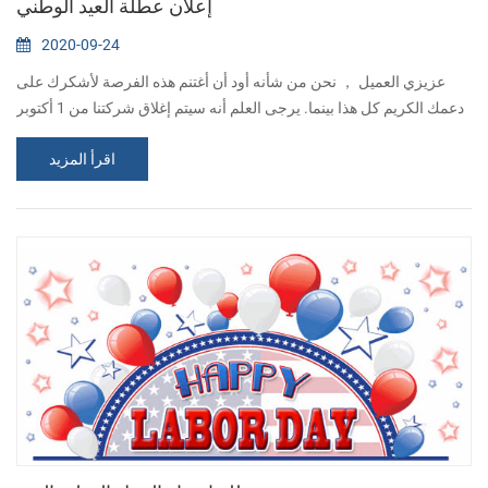
إعلان عطلة العيد الوطني
2020-09-24
عزيزي العميل ， نحن من شأنه أود أن أغتنم هذه الفرصة لأشكرك على
دعمك الكريم كل هذا بينما. يرجى العلم أنه سيتم إغلاق شركتنا من 1 أكتوبر
إلى 6 أكتوبر ، احتفالًا بالعيد الوطني و منتصف الخريف مهرجان. سيتم قبول
اقرأ المزيد
أي طلب ولكن لن تتم معالجته حتى السابع من أكتوبر آسف على أي إزعاج
تسبب. إذا يوجد أي شيء عاجل ، من فضلك الاتصال: جوزيفينا تشيو البريد
الإلكتروني : sales15@csntek.com الجوال: 86-13295927680 كاشينو
هي...