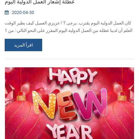
عطلة إشعار العمل الدولية اليوم
2020-04-30
عزيزي العميل كيف يطير الوقت ! T كان العمل الدولية اليوم يقترب. يرجى
العلم أن لدينا عطلة من العمل الدولية اليوم المقرر على النحو التالي : من 1
مايو إلى 5 مايو في e سوف يعود إلى النشاط في 6 أيار / مايو خلال عطلة,
اقرأ المزيد
إذا كنت بحاجة إلى شراء طابعة حرارية أو أمر عاجل للحصول على الجواب,
يرجى الاتصال بنا عبر البريد الإلكتروني: sales@csntek.com أو
sales15@csntek.com . شكرا لحسن استماعكم و الدعم ! أتمنى أن يكو...