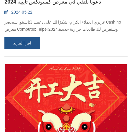
دعونا نلتقي في معرض كمبيوتكس تايبيه 2024
2024-05-22
عزيزي العملاء الكرام، شكرًا لك على دعمك لكاشينو. سيحضر Cashino
معرض Computex Taipei 2024.وسنعرض لك طابعات حرارية جديدة
وشائعة في الحدث. نحن ندعوك بصدق لزيارة جناحنا. إضافة: مركز معارض
اقرأ المزيد
نانجانج، القاعة 2. التاريخ: 4 إلى 7 يونيو 2024 الجناح: رقم R1008....