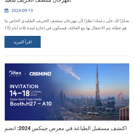
2024-09-13
شكرًا لك على دعمك! نظرًا لأن مهرجان منتصف الخريف التقليدي الخاص بنا
هو عطلة يتم الاحتفال بها مع العائلة، فسنكون في إجازة لمدة ثلاثة أيام (15
سبتمبر - 17 سبتمبر). سنستأنف العمل في 18 سبتمبر. إذا كنت ترغب في
اقرأ المزيد
استشارة منتجاتنا، يرجى ترك رسالة لنا وسنقوم بالرد عليك في أقرب وقت
ممكن. شكرا لتفهمكم. عيد منتصف الخريف سعيد!...
اكتشف مستقبل الطباعة في معرض جيتكس 2024: انضم