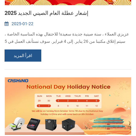
2025 إشعار عطلة العام الصيني الجديد
2025-01-22
عزيزي العملاء ، سنة صينية جديدة سعيدة! للاحتفال بهذه المناسبة الخاصة ،
سيتم إغلاق مكتبنا من 26 يناير. إلى 4 فبراير. سوف نستأنف العمل في 5
فبراير. شكرًا لك على فهمك ودعمك. نتمنى لك ولعائلتك سنة مزدهرة
اقرأ المزيد
ومبهجة من الثعبان!