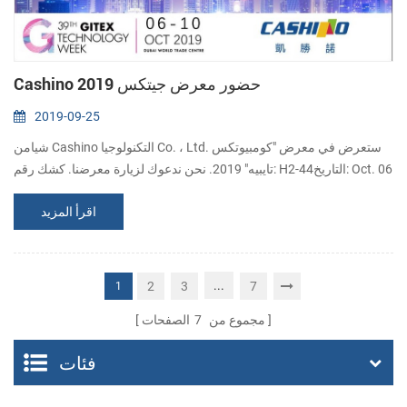
Cashino حضور معرض جيتكس 2019
2019-09-25
شيامن Cashino التكنولوجيا Co. ، Ltd. ستعرض في معرض "كومبيوتكس
تايبيه" 2019. نحن ندعوك لزيارة معرضنا. كشك رقم: H2-44التاريخ: Oct. 06
- 10, 2019 العنوان: دبي التجاري العالمي centreoff شارع الشيخ زايد ، ص.
اقرأ المزيد
ب. صندوق بريد 9292: دبي
...
2
3
7
1
مجموع من
7
الصفحات
فئات