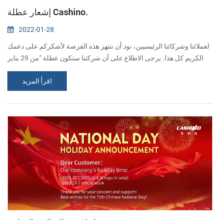
إشعار عطلة Cashino.
2022-01-28
لعملائنا وشركائنا الرئيسيين، نود أن ننتهز هذه الفرصة لأشكركم على دعمك
الكريم كل هذا. يرجى الاطلاع على أن شركتنا ستكون عطلة "من 29 يناير
إلى 7 فبراير،" مهرجان الربيع للمهرجان التقليدي الصيني. سيتم قبول أي
اقرأ المزيد
أوامر، ولكن لن تتم معالجتها حتى 8 فبراير، أول يوم عمل بعد مهرجان
الربيع. آسف لأي إزعاج تسبب. إذا كان هناك أي شيء ملح، يرجى الاتصال
ب: فني ليو البريد الإلكتروني: sales09@csntek.com. Mobile: 86-1539...