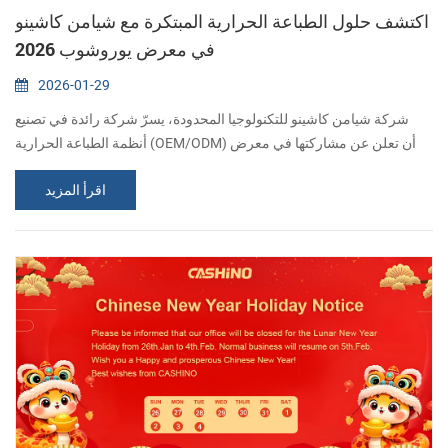
اكتشف حلول الطباعة الحرارية المبتكرة مع شيامن كاشينو
في معرض يوروشوب 2026
2026-01-29
شركة شيامن كاشينو للتكنولوجيا المحدودة، يسرّ شركة رائدة في تصنيع
أنظمة الطباعة الحرارية (OEM/ODM) أن تعلن عن مشاركتها في معرض
يوروشوب 2026. ندعوكم للانضمام إلينا في معرض دوسلدورف (Messe
اقرأ المزيد
Düsseldorf) في الفترة من 22 إلى 26 فبراير لاستكشاف مستقبل أجهزة
البيع بالتجزئة. التعاون من أجل مستقبل الابتكار في قطاع التجزئة بينما يجمع
معرض يوروشوب 2026 رواد قطاع التجزئة العالميين في هذا الحدث
المرموق الذي يُعق...