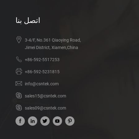
اتصل بنا
3-4/F, No.361 Qiaoying Road,
Jimei District, Xiamen,China
+86-592-5517253
+86-592-5231815
info@csntek.com
sales15@csntek.com
sales09@csntek.com