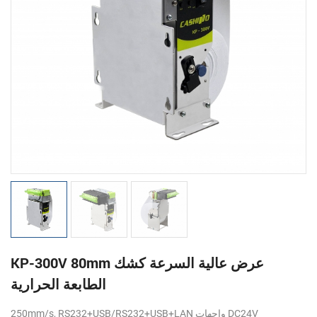
KP-300V 80mm عرض عالية السرعة كشك
الطابعة الحرارية
250mm/s, RS232+USB/RS232+USB+LAN واجهات DC24V