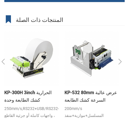
المنتجات ذات الصلة
K
KP-532 80mm عرض عالية
KP-300H 3inch الحرارية
e
السرعة كشك الطابعة
كشك الطابعة وحدة
m
الحرارية
250mm/s,RS232+USB/RS232+USB+LAN
200mm/s
KP
re
80
المسلسل+موازية+منفذ
واجهات كاملة أو جزئية القاطع ،
DC24V
USB,24VDC
pr