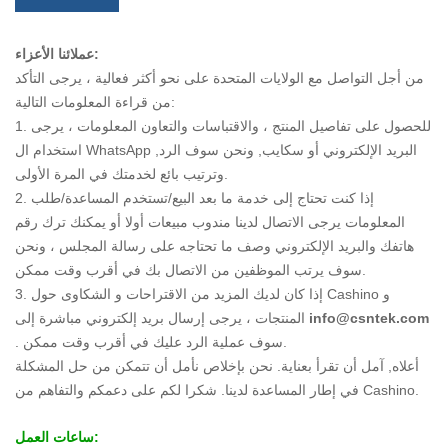
عملائنا الأعزاء:
من أجل التواصل مع الولايات المتحدة على نحو أكثر فعالية ، يرجى التأكد
من قراءة المعلومات التالية:
1. للحصول على تفاصيل المنتج ، والاقتباسات والتعاون المعلومات ، يرجى
استخدام ال WhatsApp ,البريد الإلكتروني أو سكايب, ونحن سوف الرد
وترتيب بائع لخدمتك في المرة الأولى.
2. إذا كنت تحتاج إلى خدمة ما بعد البيع/تستخدم المساعدة/طلب
المعلومات يرجى الاتصال لدينا مندوب مبيعات أولا أو يمكنك ترك رقم
هاتفك والبريد الإلكتروني وصف ما تحتاجه على رسالة المجلس ، ونحن
سوف يرتب الموظفين من الاتصال بك في أقرب وقت ممكن.
3. إذا كان لديك المزيد من الاقتراحات و الشكاوى حول Cashino و
info@csntek.com
المنتجات ، يرجى إرسال بريد إلكتروني مباشرة إلى
. سوف عملية الرد عليك في أقرب وقت ممكن.
أعلاه, آمل أن تقرأ بعناية. نحن بإخلاص نأمل أن تتمكن من حل المشكلة
في إطار المساعدة لدينا. شكرا لكم على دعمكم والتفاهم من Cashino.
ساعات العمل: