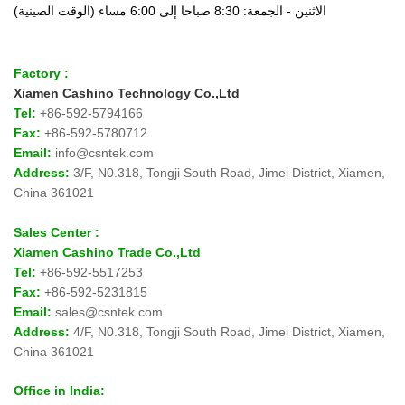
الاثنين - الجمعة: 8:30 صباحا إلى 6:00 مساء (الوقت الصينية)
Factory :
Xiamen Cashino Technology Co.,Ltd
Tel:
+86-592-
5794166
Fax:
+86-592-
5780712
Email:
info@csntek.com
Address:
3/F, N0.318, Tongji South Road, Jimei District, Xiamen,
China 361021
Sales Center :
Xiamen Cashino Trade Co.,Ltd
Tel:
+86-592-
5517253
Fax:
+86-592-5231815
Email:
sales@csntek.com
Address:
4/F, N0.318, Tongji South Road, Jimei District, Xiamen,
China 361021
Office in India: