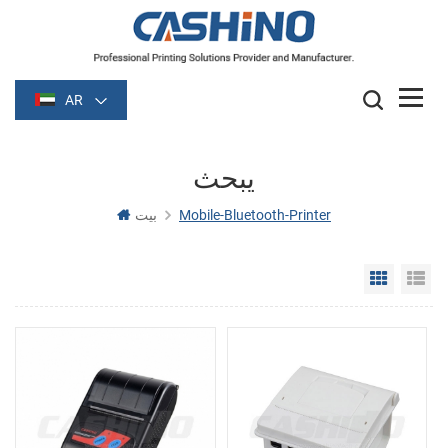
AR
يبحث
Mobile-Bluetooth-Printer
بيت
Grid Vie
Li