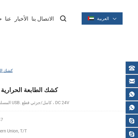
الاتصال بنا
الأخبار
عنا
ح
العربية
سلسلة حرارية 2 بوصة/58 مم
سلسلة حرارية 3 بوصة/80 مم
Cashino مقدمة
KP-347 80mm
KP-347 80mm كشك الطابعة الحرارية
DC 24V
كامل/جزئي قطع ،
150mm/s, المسلسل+واجهة USB.
47
ern Union, T/T