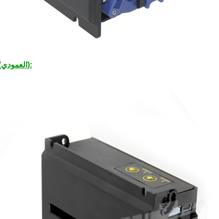
KP-347V (العمودي):