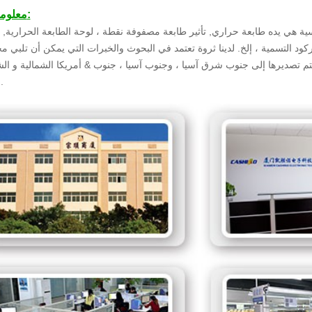
معلومات الشركة:
ن الطابعات الحرارية منذ عام 2011.منتجاتنا الرئيسية هي يده طابعة حراري, تأثير طابعة مصفوفة نقطة ، لوحة الطابعة الح
د التسمية ، إلخ. لدينا ثروة تعتمد في البحوث والخبرات التي يمكن أن تلبي مختلف الزبائن M
ا يتم تصديرها إلى جنوب شرق آسيا ، وجنوب آسيا ، جنوب & أمريكا الشمالية و ا
و أوروبا ، إلخ.