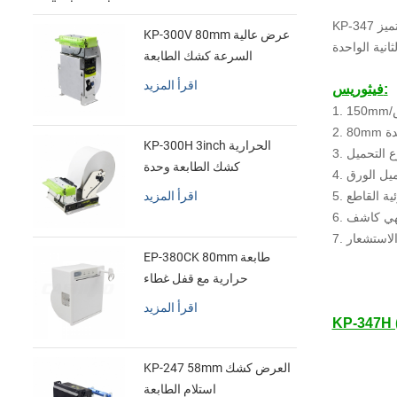
ميز
KP-300V 80mm عرض عالية
السرعة كشك الطابعة
الحرارية
اقرأ المزيد
فيثوريس:
ض
دة
KP-300H 3inch الحرارية
وع التحميل
كشك الطابعة وحدة
ميل الورق
اقرأ المزيد
زئية القاطع
نتهي كاشف
 الاستشعار
EP-380CK 80mm طابعة
حرارية مع قفل غطاء
اقرأ المزيد
KP-247 58mm العرض كشك
استلام الطابعة