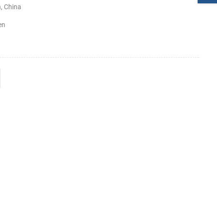
, China
en