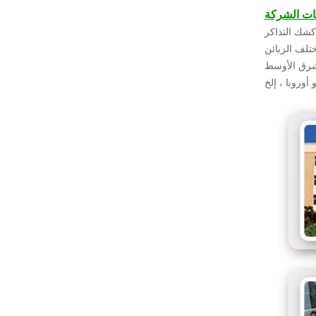
رارية, كشك التذاكر
OD الاحتياجات
لشرق الأوسط