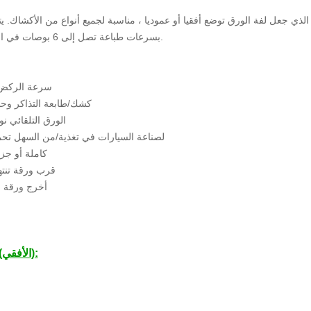
ذي جعل لفة الورق توضع أفقيا أو عموديا ، مناسبة لجميع أنواع من الأكشاك. يت
بسرعات طباعة تصل إلى 6 بوصات في الثانية الواحدة.
1. 150mm/سرعة الرك
2. 80mm كشك/طابعة التذاكر وح
3. الورق التلقائي ن
4. لصناعة السيارات في تغذية/من السهل تح
5. كاملة أو ج
6. قرب ورقة ت
7. أخرج ورقة
KP-347H (الأفقي):