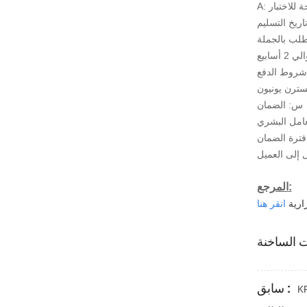
روط الدفع
س: الضمان
المرجع:
ارية
سابق :