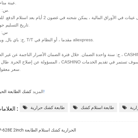
A: عينة متاحة للاختبار.
س: تاريخ التسليم.
لأوراق المالية ، يمكن شحنه في غضون 2 أيام بعد استلام الدفع. للطلب بالجملة
تاريخ التسليم حوالي 2 أسابيع.
س: ش
ج: باي بال, ويسترن يونيون, T/T مقدما ، أو النظام في aliexpress.
مسؤولة عن إصلاح الحرة. طال فترة الضمان ، CASHINO سوف تستمر في تقديم الخدمات
سعر معقول إلى العميل.
انقر هنا!
المزيد
كشك الطابعة الحر
العلامات الساخنة :
ارية
طابعة استلام كشك
طابعة كشك حرارية
KP-628E 2inch الحرارية كشك استلام الطابعة