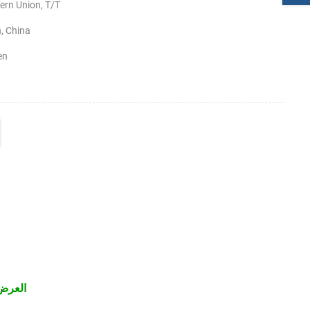
ern Union, T/T
, China
en
KP-220 58mm الع