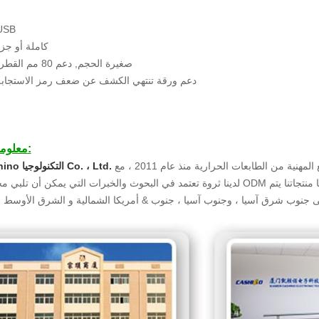
USB
2. كاملة أو ج
3. صغيرة الحجم, دعم 80 مم القطر ورقة لفة
4. دعم ورقة تنتهي الكشف عن ضعف رمز الاستجابة
معلومات الشركة:
هو الصانع المهنية من الطابعات الحرارية منذ عام 2011 ، مع ISO9001, CE, Rohs لجنة الاتصالات الفدرالية شهادات مرت.
شيامن Cashino التكنولوجيا Co. ، Ltd.
لدينا ثروة تعتمد في البحوث والخبرات التي يمكن أن تلبي مختلف الزبائن ODM الاحتياجات والمساعدة في تحقيق الطباعة ببساطة وكفاءة وا