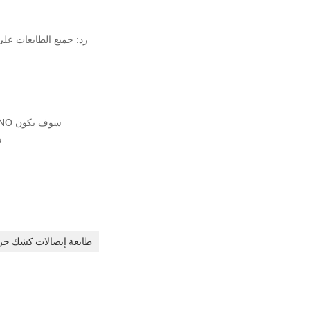
رد: جميع الطابعات على عينات في ا
ج: سنة واحدة الضمان. خلال فترة الضمان الأضرار الناجمة عن غير العامل البشري ، CASHINO سوف يكون
ال
طابعة إيصالات كشك حر