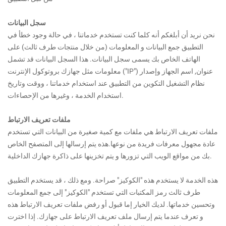
سجل البيانات
نحن نريد أن أبلغكم أنه كلما كنت تستخدم خدماتنا ، في حالة وجود خطأ في
التطبيق جمع البيانات و المعلومات (من خلال منتجات طرف ثالث) على
الهاتف الخاص بك يسمى سجل البيانات. هذا السجل البيانات قد تشمل
معلومات مثل جهازك بروتوكول الإنترنت ("IP") عنوان, اسم الجهاز وإصدار
نظام التشغيل التكوين من التطبيق عند استخدام خدماتنا ، ووقت وتاريخ
استخدام الخدمة ، وغيرها من الإحصاءات.
ملفات تعريف الارتباط
ملفات تعريف الارتباط هي ملفات مع كمية صغيرة من البيانات التي تستخدم
عادة مجهول معرفات فريدة من نوعها.هذه يتم إرسالها إلى المتصفح الخاص
بك من مواقع الويب التي تزورها و يتم تخزينها على ذاكرة جهازك الداخلية.
هذه الخدمة لا يستخدم هذه "الكوكيز" صراحة. ومع ذلك ، قد يستخدم التطبيق
طرف ثالث رمز المكتبات التي تستخدم "الكوكيز" إلى جمع المعلومات
وتحسين خدماتها. لديك الخيار إما قبول أو رفض ملفات تعريف الارتباط هذه
و تعرف عندما يتم إرسال ملف تعريف الارتباط على جهازك. إذا اخترت