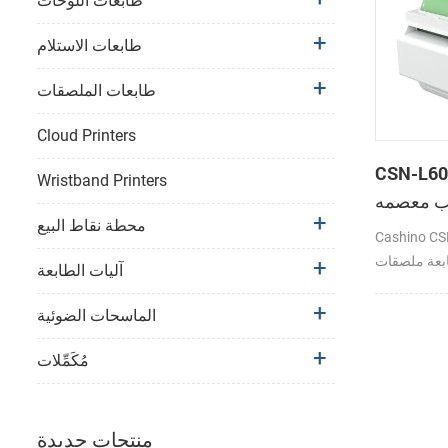
طابعات اللوحات
طابعات الاستلام
طابعات الملصقات
Cloud Printers
CSN طابعة حرارية 60
Wristband Printers
ب معصمه
محطة نقاط البيع
 مع قاطع
Cash طابعة حرارية
بعة ملصقات
آليات الطابعة
للي متر/ثانية DC24V/2A
4G/WIFI/U
الماسحات الضوئية
مُكَمِّلات
منتجات جديدة