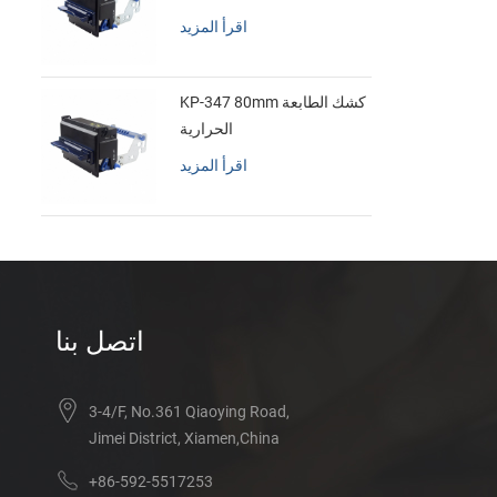
اقرأ المزيد
KP-347 80mm كشك الطابعة
الحرارية
اقرأ المزيد
اتصل بنا
3-4/F, No.361 Qiaoying Road,
Jimei District, Xiamen,China
+86-592-5517253