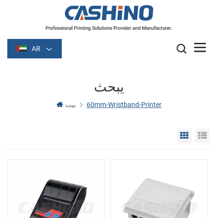
AR
يبحث
60mm-Wristband-Printer
بيت
Grid Vie
Li