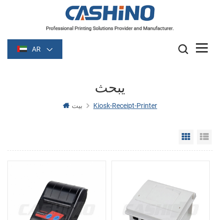
AR
يبحث
Kiosk-Receipt-Printer
بيت
Grid Vie
Li