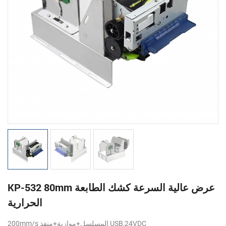
KP-532 80mm عرض عالية السرعة كشك الطابعة
الحرارية
200mm/s المسلسل+موازية+منفذ USB,24VDC