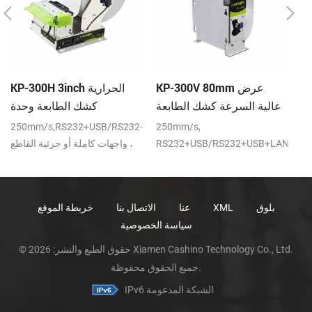
K
KP-300V 80mm عرض
KP-300H 3inch الحرارية
e
عالية السرعة كشك الطابعة
كشك الطابعة وحدة
m
الحرارية
250mm/s,RS232+USB/RS232+USB+LAN
250mm/s,
KP
re
80
RS232+USB/RS232+USB+LAN
واجهات كاملة أو جزئية القاطع ،
pr
واجهات DC24V
DC24V
pe
ad
بلوق
XML
عنا
الاتصال بنا
خريطة الموقع
ho
سياسة الخصوصية
re
© حقوق الطبع والنشر: 2026 Xiamen Cashino Technology Co., Ltd.
جميع الحقوق محفوظة.
IPv6 الشبكة المدعومة