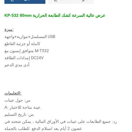
KP-532 80mm عرض عالية السرعة كشك الطابعة الحرارية
ميزة:
المسلسل+موازية+واجهة USB
كاملة أو جزئية القاطع
متوافق إبسون مع M-T532
إمدادات الطاقة DC24V
أدى مدي الدعم
التعليمات:
س: حول عينات
A: عينة متاحة للاختبار.
س: تاريخ التسليم.
رد: جميع الطابعات على عينات في الأوراق المالية ، يمكن شحنه في
غضون 2 أيام بعد استلام الدفع. للطلب بالجملة