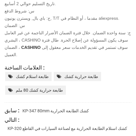
تاريخ التسليم حوالي 2 أسابيع.
س: شروط الدفع
ج: باي بال, ويسترن يونيون, T/T مقدما ، أو النظام في aliexpress.
س: الضمان
ج: سنة واحدة الضمان. خلال فترة الضمان الأضرار الناجمة عن غير العامل
البشري ، CASHINO سوف يكون
المسؤولة عن إصلاح الحرة. طال فترة
سوف تستمر في تقديم الخدمات
سعر معقول إلى
CASHINO
الضمان ،
العميل.
العلامات الساخنة :
طابعة حرارية كشك
طابعة استلام كشك
طابعة حرارية كشك 80 ملم
سابق :
KP-347 80mm كشك الطابعة الحرارية
التالي :
KP-320 كشك استلام الطابعة الحرارية مع لصناعة السيارات في القاطع