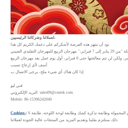
لعملائنا وشركائنا الرئيسيين،
نود أن ننتهز هذه الفرصة لأشكركم على دعمك الكريم كل هذا.
آسف لأي إزعاج تسبب.
إذا كان هناك أي شيء ملح، يرجى الاتصال ب:
فني ليو
البريد الإلكتروني: sales09@csntek.com.
Mobile: 86-15396242040.
S من حلول الطباعة المهنية ومتخصصة للغاية في البحث والتطوير وتصنيع وتسويق طابعة استلام المحمولة وطابعة تذكرة كشك وطابعة لوحة اللوحة، طابعة POS، طابعة الباركود، لوحة تحكم الطابعة وما إلى
i
Cashino.
ذلك.سنلتزم بقلبنا وتقديم المزيد من المنتجات عالية الجودة لعملائنا.