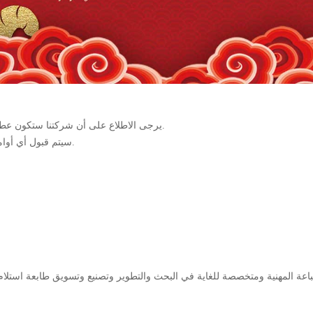
يرجى الاطلاع على أن شركتنا ستكون عطلة "من 29 يناير إلى 7 فبراير،" مهرجان الربيع للمهرجان التقليدي الصيني.
سيتم قبول أي أوامر، ولكن لن تتم معالجتها حتى 8 فبراير، أول يوم عمل بعد مهرجان الربيع.