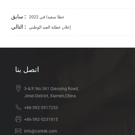
سابق :
حظا سعيدا في 2022
التالي :
إعلان عطلة العيد الوطني
اتصل بنا
3-4/F, No.361 Qiaoying Road,
Jimei District, Xiamen,China
+86-592-5517253
+86-592-5231815
info@csntek.com