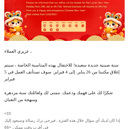
عزيزي العملاء ،
سنة صينية جديدة سعيدة! للاحتفال بهذه المناسبة الخاصة ، سيتم
إغلاق مكتبنا من 26 يناير. إلى 4 فبراير. سوف نستأنف العمل في 5
فبراير.
شكرًا لك على فهمك ودعمك. نتمنى لك ولعائلتك سنة مزدهرة
ومبهجة من الثعبان!
<33
إذا كان لديك أي سؤال خلال هذه الفترة ، فيرجى ترك رسالة وسنعود إليك
في أقرب وقت ممكن. <66