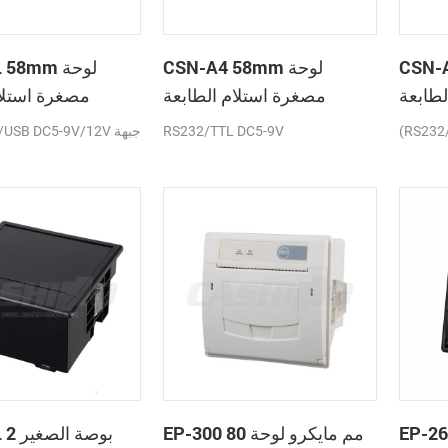
C لوحة
CSN-A4 58mm لوحة
A2L 58mm
لطابعة
مصغرة استلام الطابعة
مصغرة استلام
حرارية
الحرارية
(RS232
RS232/TTL DC5-9V
TTL/USB DC5-9V/12V
E عرض
EP-300 80 مم مايكرو لوحة
A5L 2