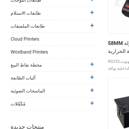
طابعات اللوحات
طابعات الاستلام
طابعات الملصقات
Cloud Printers
58MM المتنقلة المحمولة
 الحرارية
Wristband Printers
PTP-II
RS232,بلوتوث,USB واجهة دعم
محطة نقاط البيع
لداخلية,نوافذ
آليات الطابعة
الماسحات الضوئية
مُكَمِّلات
منتجات جديدة