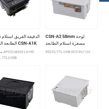
CSN-A2 58mm لوحة
58mm
مصغرة استلام الطابعة
الطابعة الحرارية CSN-A1K
الحرارية
RS232/TTL/USB DC5-9V/12V
متواف
، TTL)/USB