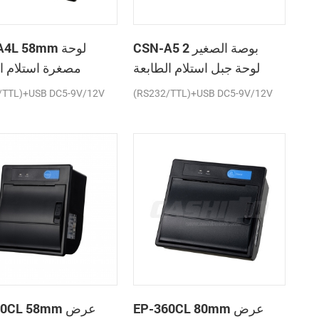
CSN-A5 2 بوصة الصغير
SN-A4L 58mm
لوحة جبل استلام الطابعة
مصغرة استلام ا
الحرارية
ال
/TTL)+USB DC5-9V/12V
(RS232/TTL)+USB DC5-9V/12V
EP-360CL 80mm عرض
P-260CL 58mm