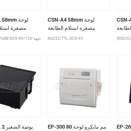
C لوحة
CSN-A4 58mm لوحة
A2L 58mm
لطابعة
مصغرة استلام الطابعة
مصغرة استلام
حرارية
الحرارية
(RS232
RS232/TTL DC5-9V
TTL/USB DC5-9V/12V
E عرض
EP-300 80 مم مايكرو لوحة
A5L 2