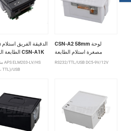
CSN-A2 58mm لوحة
58mm
مصغرة استلام الطابعة
الطابعة الحرارية CSN-A1K
الحرارية
RS232/TTL/USB DC5-9V/12V
متواف
، TTL)/USB