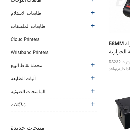
طابعات اللوحات
طابعات الاستلام
طابعات الملصقات
Cloud Printers
58MM المتنقلة المحمولة
 الحرارية
Wristband Printers
PTP-II
RS232,بلوتوث,USB واجهة دعم
محطة نقاط البيع
لداخلية,نوافذ
آليات الطابعة
الماسحات الضوئية
مُكَمِّلات
منتجات جديدة