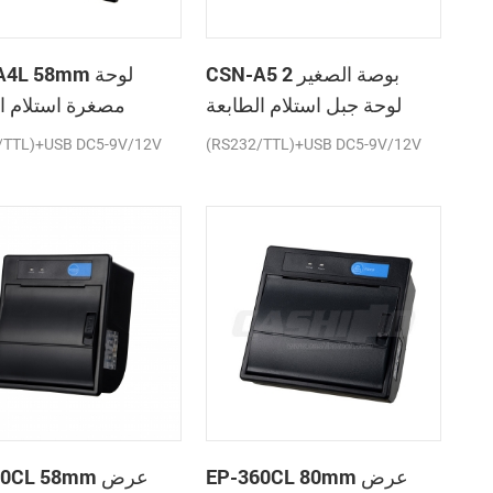
CSN-A5 2 بوصة الصغير
SN-A4L 58mm
لوحة جبل استلام الطابعة
مصغرة استلام ا
الحرارية
ال
/TTL)+USB DC5-9V/12V
(RS232/TTL)+USB DC5-9V/12V
EP-360CL 80mm عرض
P-260CL 58mm