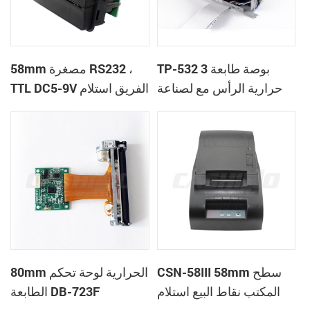
TP-532 3 بوصة طابعة
58mm مصغرة RS232 ،
حرارية الرأس مع لصناعة
TTL DC5-9V الفريق استلام
السيارات في القاطع
الطابعة الحرارية
CSN-58III 58mm سطح
80mm الحرارية لوحة تحكم
المكتب نقاط البيع استلام
الطابعة DB-723F