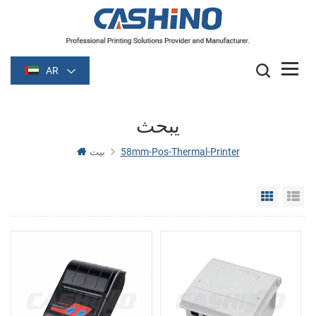
AR
يبحث
58mm-Pos-Thermal-Printer
بيت
Grid Vie
Li