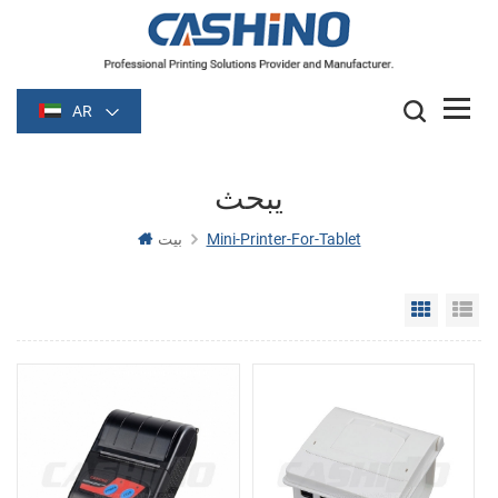
AR
يبحث
Mini-Printer-For-Tablet
بيت
Grid Vie
Li