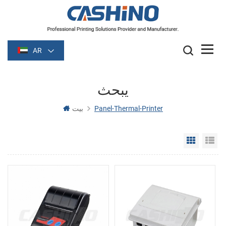
AR
يبحث
Panel-Thermal-Printer
بيت
Grid Vie
Li