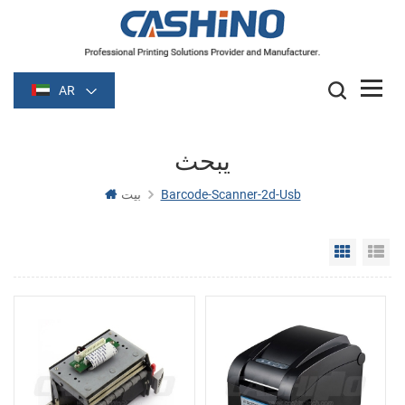
AR
يبحث
Barcode-Scanner-2d-Usb
بيت
Grid Vie
Li