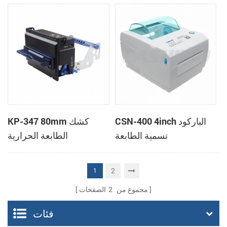
مع لصناعة السيارات في
تدعم وضع صفحة الطباعة
القاطع
CSN-400 4inch الباركود
KP-347 80mm كشك
تسمية الطابعة
الطابعة الحرارية
2
1
مجموع من
2
الصفحات
فئات