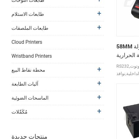
طابعات اللوحات
طابعات الاستلام
طابعات الملصقات
Cloud Printers
58MM المتنقلة المحمولة
 الحرارية
Wristband Printers
PTP-II
RS232,بلوتوث,USB واجهة دعم
محطة نقاط البيع
لداخلية,نوافذ
آليات الطابعة
الماسحات الضوئية
مُكَمِّلات
منتجات جديدة