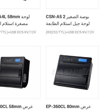
CSN-A5 2 بوصة الصغير
SN-A4L 58mm
لوحة جبل استلام الطابعة
مصغرة استلام ا
الحرارية
ال
/TTL)+USB DC5-9V/12V
(RS232/TTL)+USB DC5-9V/12V
EP-360CL 80mm عرض
P-260CL 58mm