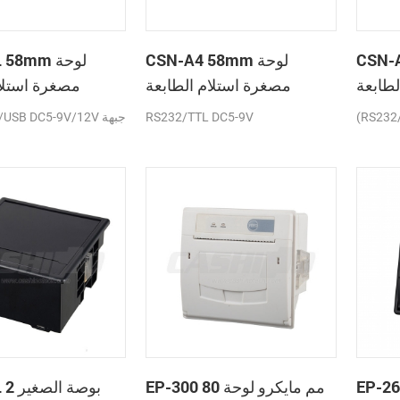
C لوحة
CSN-A4 58mm لوحة
A2L 58mm
لطابعة
مصغرة استلام الطابعة
مصغرة استلام
حرارية
الحرارية
(RS232
RS232/TTL DC5-9V
TTL/USB DC5-9V/12V
E عرض
EP-300 80 مم مايكرو لوحة
A5L 2