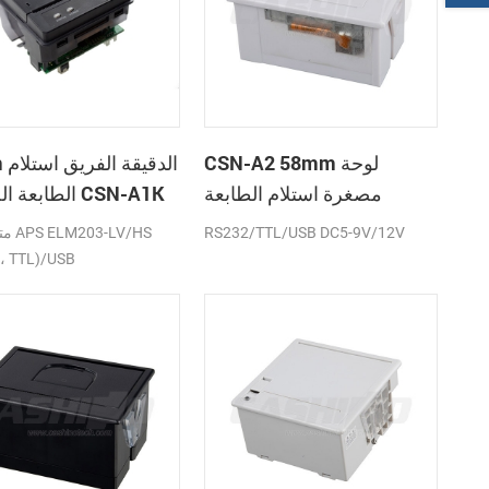
CSN-A2 58mm لوحة
58mm
مصغرة استلام الطابعة
الطابعة الحرارية CSN-A1K
الحرارية
RS232/TTL/USB DC5-9V/12V
متواف
، TTL)/USB