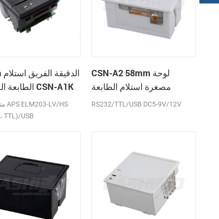
CSN-A2 58mm لوحة
58mm
مصغرة استلام الطابعة
الطابعة الحرارية CSN-A1K
الحرارية
RS232/TTL/USB DC5-9V/12V
متواف
، TTL)/USB