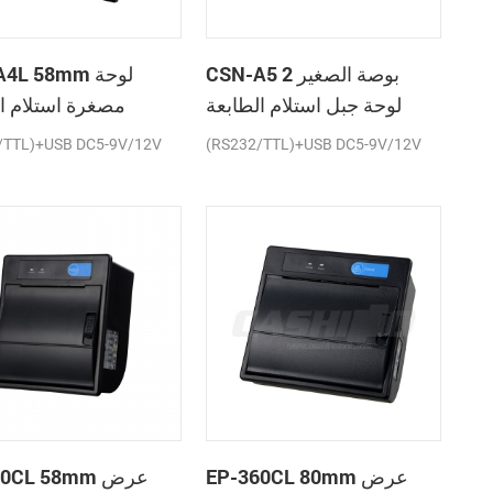
CSN-A5 2 بوصة الصغير
SN-A4L 58mm
لوحة جبل استلام الطابعة
مصغرة استلام ا
الحرارية
ال
/TTL)+USB DC5-9V/12V
(RS232/TTL)+USB DC5-9V/12V
EP-360CL 80mm عرض
P-260CL 58mm