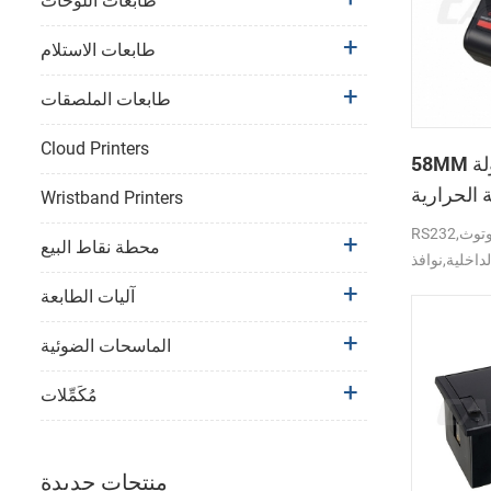
طابعات اللوحات
طابعات الاستلام
طابعات الملصقات
Cloud Printers
58MM المتنقلة المحمولة
 الحرارية
Wristband Printers
PTP-II
RS232,بلوتوث,USB واجهة دعم
محطة نقاط البيع
لداخلية,نوافذ
آليات الطابعة
الماسحات الضوئية
مُكَمِّلات
منتجات جديدة