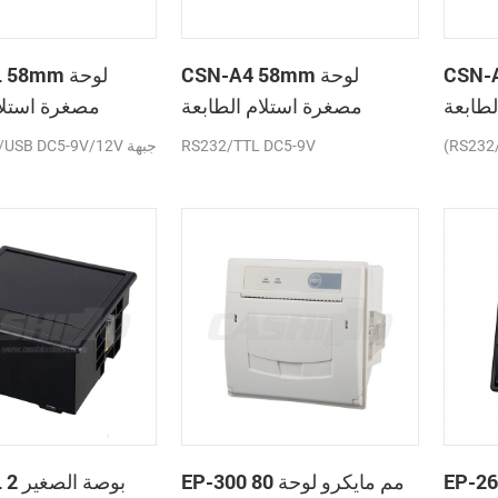
C لوحة
CSN-A4 58mm لوحة
A2L 58mm
لطابعة
مصغرة استلام الطابعة
مصغرة استلام
حرارية
الحرارية
(RS232
RS232/TTL DC5-9V
TTL/USB DC5-9V/12V
E عرض
EP-300 80 مم مايكرو لوحة
A5L 2