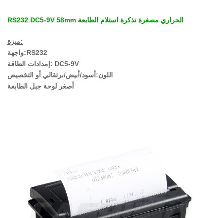
RS232 DC5-9V 58mm الحراري مصغرة تذكرة استلام الطابعة
ميزة:
واجهة:RS232
إمدادات الطاقة: DC5-9V
اللون:أسود/أبيض/برتقالي أو التخصيص
أصغر لوحة جبل الطابعة