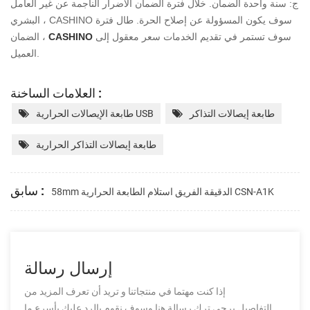
ج: سنة واحدة الضمان. خلال فترة الضمان الأضرار الناجمة عن غير العامل
البشري ، CASHINO سوف يكون
المسؤولة عن إصلاح الحرة. طال فترة
سوف تستمر في تقديم الخدمات
سعر معقول إلى
CASHINO
الضمان ،
العميل.
العلامات الساخنة :
طابعة إيصالات التذاكر
طابعة الإيصالات الحرارية USB
طابعة إيصالات التذاكر الحرارية
سابق :
58mm الدقيقة الفريق استلام الطابعة الحرارية CSN-A1K
إرسال رسالة
إذا كنت مهتما في منتجاتنا و تريد أن تعرف المزيد من
التفاصيل,يرجى ترك رسالة هنا وسوف نقوم بالرد عليك بأسرع ما