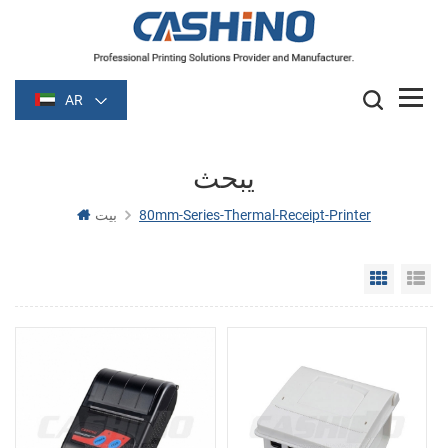
AR
يبحث
80mm-Series-Thermal-Receipt-Printer
بيت
Grid Vie
Li