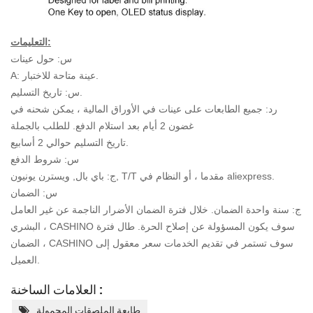
التعليمات:
س: حول عينات
A: عينة متاحة للاختبار.
س: تاريخ التسليم.
رد: جميع الطابعات على عينات في الأوراق المالية ، يمكن شحنه في
غضون 2 أيام بعد استلام الدفع. للطلب بالجملة
تاريخ التسليم حوالي 2 أسابيع.
س: شروط الدفع
ج: باي بال, ويسترن يونيون, T/T مقدما ، أو النظام في aliexpress.
س: الضمان
ج: سنة واحدة الضمان. خلال فترة الضمان الأضرار الناجمة عن غير العامل
البشري ، CASHINO سوف يكون
المسؤولة عن إصلاح الحرة. طال فترة
الضمان ، CASHINO سوف تستمر في تقديم الخدمات
سعر معقول إلى
العميل.
العلامات الساخنة :
طابعة الملصقات المحمولة