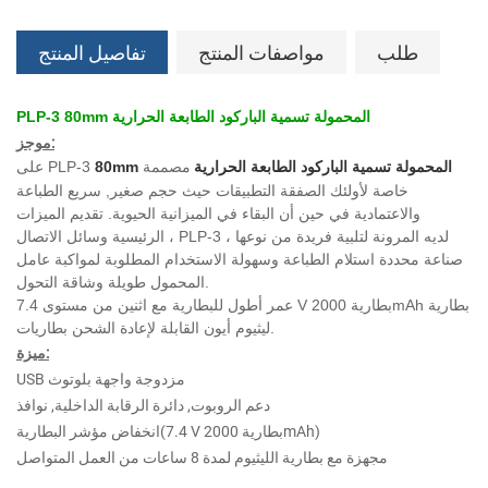
طلب
مواصفات المنتج
تفاصيل المنتج
PLP-3 80mm المحمولة تسمية الباركود الطابعة الحرارية
موجز:
80mm المحمولة تسمية الباركود الطابعة الحرارية
مصممة
على PLP-3
خاصة لأولئك الصفقة التطبيقات حيث حجم صغير, سريع الطباعة
والاعتمادية في حين أن البقاء في الميزانية الحيوية. تقديم الميزات
الرئيسية وسائل الاتصال ، PLP-3 لديه المرونة لتلبية فريدة من نوعها ،
صناعة محددة استلام الطباعة وسهولة الاستخدام المطلوبة لمواكبة عامل
المحمول طويلة وشاقة التحول.
عمر أطول للبطارية مع اثنين من مستوى 7.4 V بطارية 2000mAh بطارية
ليثيوم أيون القابلة لإعادة الشحن بطاريات.
ميزة:
USB مزدوجة واجهة بلوتوث
دعم الروبوت, دائرة الرقابة الداخلية, نوافذ
انخفاض مؤشر البطارية(7.4 V بطارية 2000mAh)
مجهزة مع بطارية الليثيوم لمدة 8 ساعات من العمل المتواصل