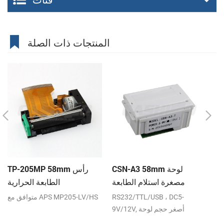
المنتجات ذات الصلة
ة
CSN-A3 58mm لوحة
TP-205MP 58mm رأس
8 مم
مصغرة استلام الطابعة
الطابعة الحرارية
اب
الحرارية
طابعة حرارية بحجم 3 بوصات 1
RS232/TTL/USB ، DC5-
متوافق مع APS MP205-LV/HS
ية
9V/12V, أصغر حجم لوحة
ئية
الطابعة