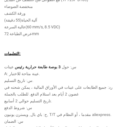
منخفضة الضوضاء
ورقة الكشف
آلية الحياة(55 دقيقة)
عالية السرعة(60 mm/s, 8.5 VDC)
عرض الطباعة 72mm
التعليمات:
س: حول
3 بوصة طابعة حرارية رئيس
عينات
A: عينة متاحة للاختبار.
س: تاريخ التسليم.
رد: جميع الطابعات على عينات في الأوراق المالية ، يمكن شحنه في
غضون 2 أيام بعد استلام الدفع. للطلب بالجملة
تاريخ التسليم حوالي 2 أسابيع.
س: شروط الدفع
ج: باي بال, ويسترن يونيون, T/T مقدما ، أو النظام في aliexpress.
س: الضمان