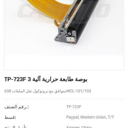
TP-723F 3 بوصة طابعة حرارية آلية
متوافق مع بروتوكول نقل الملفات 638MCL-101/103
رقم الصنف.:
TP-723F
قسط:
Paypal, Western Union, T/T
أصل المنتج:
Xiamen, China