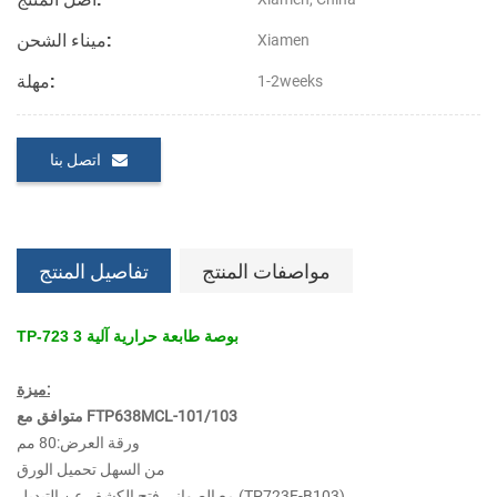
ميناء الشحن:
Xiamen
مهلة:
1-2weeks
اتصل بنا
مواصفات المنتج
تفاصيل المنتج
TP-723 3 بوصة طابعة حرارية آلية
ميزة:
متوافق مع FTP638MCL-101/103
ورقة العرض:80 مم
من السهل تحميل الورق
مع الصوانى فتح الكشف عن التبديل (TP723F-B103)