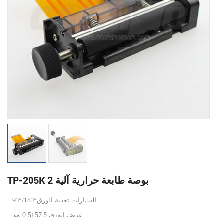
TP-205K 2 بوصة طابعة حرارية آلية
90°/180°السيارات تغذية الورق
عرض الورق:57.5±0.5 مم