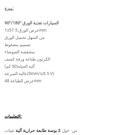
ميزة:
90°/180° السيارات تغذية الورق
عرض الورق:57.5±1mm
من السهل تحميل الورق
تصميم مضغوط
منخفضة الضوضاء
الكرتون طباعة ورقة كشف
آلية الحياة(50 كم)
عالية السرعة(9mm/s,8.5 V)
عرض الطباعة 48mm
التعليمات:
س: حول
2 بوصة طابعة حرارية آلية
عينات