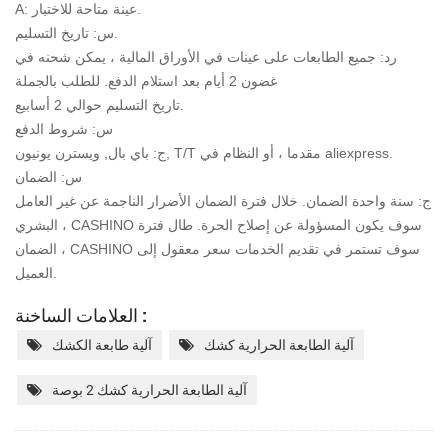
A: عينة متاحة للاختبار.
س: تاريخ التسليم.
رد: جميع الطابعات على عينات في الأوراق المالية ، يمكن شحنه في
غضون 2 أيام بعد استلام الدفع. للطلب بالجملة
تاريخ التسليم حوالي 2 أسابيع.
س: شروط الدفع
ج: باي بال, ويسترن يونيون, T/T مقدما ، أو النظام في aliexpress.
س: الضمان
ج: سنة واحدة الضمان. خلال فترة الضمان الأضرار الناجمة عن غير العامل
البشري ، CASHINO سوف يكون
المسؤولة عن إصلاح الحرة. طال فترة
الضمان ، CASHINO سوف تستمر في تقديم الخدمات
سعر معقول إلى
العميل.
العلامات الساخنة :
آلية الطابعة الحرارية كشك
آلية طابعة الكشك
آلية الطابعة الحرارية كشك 2 بوصة