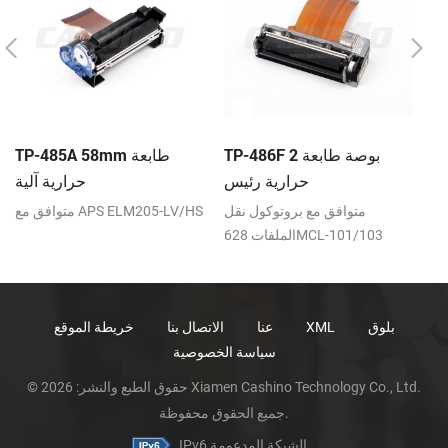
بعة
TP-486F 2 بوصة طابعة
TP-485A 58mm طابعة
س
حرارية رئيس
حرارية آلية
قل
متوافق مع بروتوكول نقل
متوافق مع APS ELM205-LV/HS
الملفات 628MCL-101/103
بلوق
XML
عنا
الاتصال بنا
خريطة الموقع
سياسة الخصوصية
© حقوق الطبع والنشر: 2026 Xiamen Cashino Technology Co., Ltd.
جميع الحقوق محفوظة.
IPv6 الشبكة المدعومة