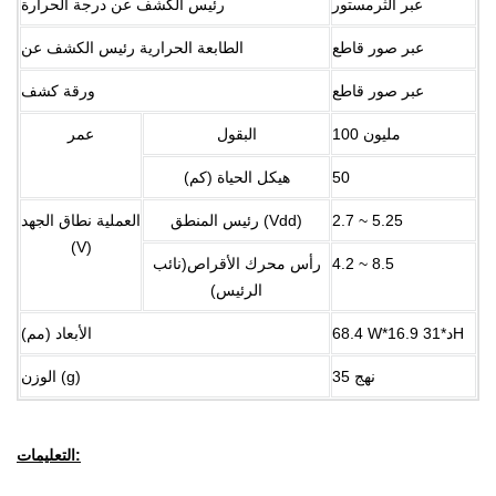
عبر الثرمستور
رئيس الكشف عن درجة الحرارة
عبر صور قاطع
الطابعة الحرارية رئيس الكشف عن
عبر صور قاطع
ورقة كشف
100 مليون
البقول
عمر
50
هيكل الحياة (كم)
2.7 ~ 5.25
رئيس المنطق (Vdd)
العملية نطاق الجهد
(V)
4.2 ~ 8.5
رأس محرك الأقراص(نائب
الرئيس)
68.4 W*16.9 د*31H
الأبعاد (مم)
نهج 35
الوزن (g)
التعليمات: