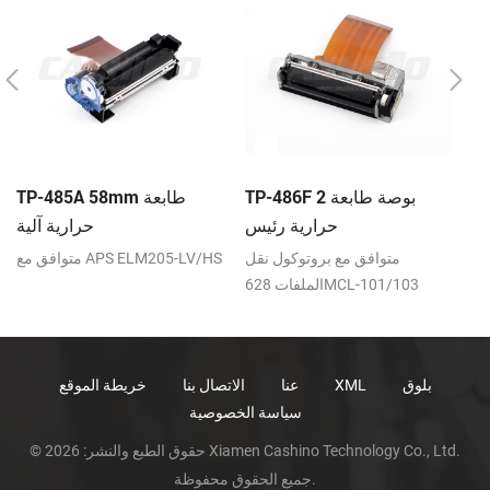
بعة
TP-486F 2 بوصة طابعة
TP-485A 58mm طابعة
س
حرارية رئيس
حرارية آلية
قل
متوافق مع بروتوكول نقل
متوافق مع APS ELM205-LV/HS
الملفات 628MCL-101/103
بلوق
XML
عنا
الاتصال بنا
خريطة الموقع
سياسة الخصوصية
© حقوق الطبع والنشر: 2026 Xiamen Cashino Technology Co., Ltd.
جميع الحقوق محفوظة.