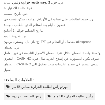
س: حول
2 بوصة طابعة حرارية رئيس
عينات
A: عينة متاحة للاختبار.
س: تاريخ التسليم.
رد: جميع الطابعات على عينات في الأوراق المالية ، يمكن شحنه في
غضون 2 أيام بعد استلام الدفع. للطلب بالجملة
تاريخ التسليم حوالي 2 أسابيع.
س: شروط الدفع
ج: باي بال, ويسترن يونيون, T/T مقدما ، أو النظام في aliexpress.
س: الضمان
ج: سنة واحدة الضمان. خلال فترة الضمان الأضرار الناجمة عن غير العامل
البشري ، CASHINO سوف يكون
المسؤولة عن إصلاح الحرة. طال فترة
الضمان ، CASHINO سوف تستمر في تقديم الخدمات
سعر معقول إلى
العميل.
العلامات الساخنة :
موردو رأس الطابعة الحرارية مقاس 58 مم
رأس الطابعة الحرارية 58 ملم
رأس الطابعة الحرارية