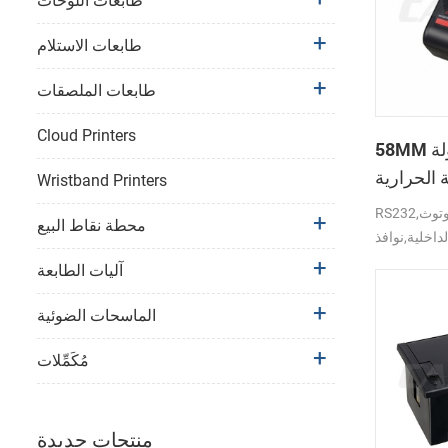
طابعات اللوحات
طابعات الاستلام
طابعات الملصقات
Cloud Printers
58MM المتنقلة المحمولة
 الحرارية
Wristband Printers
PTP-II
RS232,بلوتوث,USB واجهة دعم
محطة نقاط البيع
لداخلية,نوافذ
آليات الطابعة
الماسحات الضوئية
مُكَمِّلات
منتجات جديدة