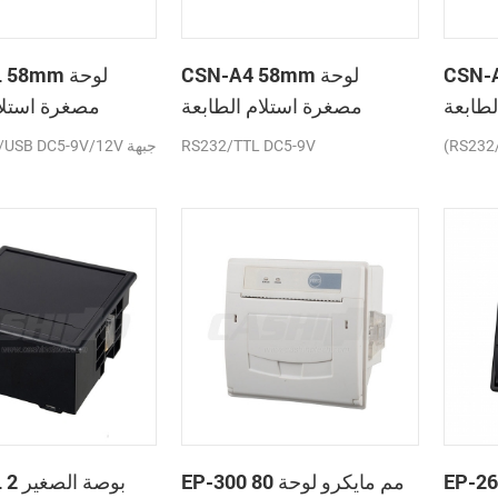
C لوحة
CSN-A4 58mm لوحة
A2L 58mm
لطابعة
مصغرة استلام الطابعة
مصغرة استلام
حرارية
الحرارية
(RS232
RS232/TTL DC5-9V
TTL/USB DC5-9V/12V
E عرض
EP-300 80 مم مايكرو لوحة
A5L 2