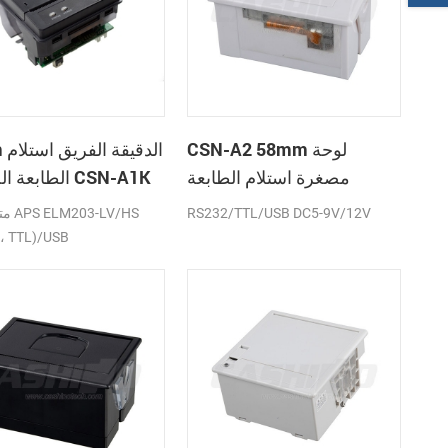
CSN-A2 58mm لوحة
58mm
مصغرة استلام الطابعة
الطابعة الحرارية CSN-A1K
الحرارية
RS232/TTL/USB DC5-9V/12V
متواف
، TTL)/USB