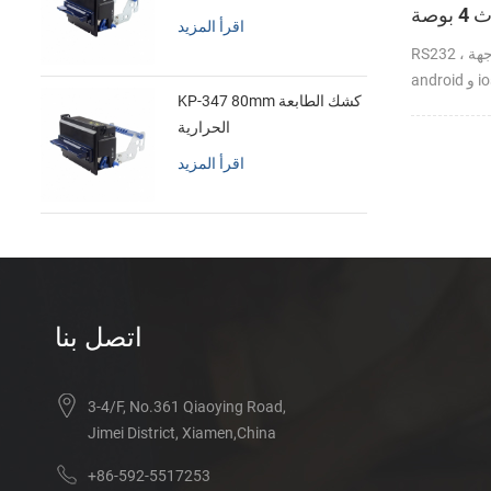
وصة
اقرأ المزيد
RS232 ، بلوتوث ، واجهة USB دعم
KP-347 80mm كشك الطابعة
الحرارية
اقرأ المزيد
اتصل بنا
3-4/F, No.361 Qiaoying Road,
Jimei District, Xiamen,China
+86-592-5517253