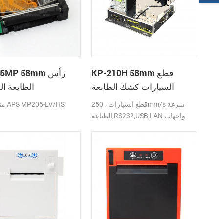
KP-210H 58mm قطع
P-205MP 58mm
السيارات كشك الطابعة
الطابعة ال
الحرارية
قطع السيارات ، 250mm/s سرعة
متوافق مع APS MP205-LV/HS
الطباعة,RS232,USB,LAN واجهات
DC24V