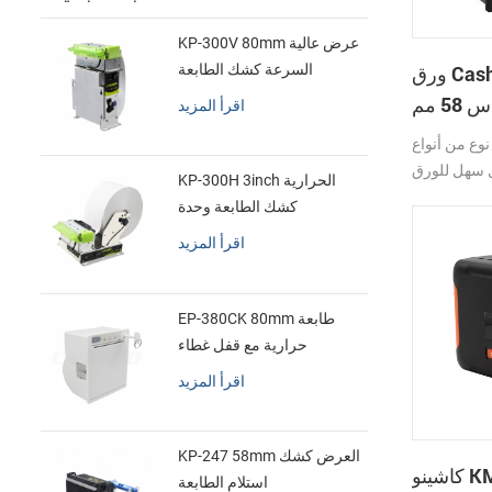
KP-300V 80mm عرض عالية
ورق Cashino EP-261C
السرعة كشك الطابعة
الحرارية
مقاس 58 مم RS232 / USB /
اقرأ المزيد
TTL بالقرب من طابعة
وع من أنواع
 الحرارية
 سهل للورق
KP-300H 3inch الحرارية
طع تلقائي
ضة الضوضاء
كشك الطابعة وحدة
وحة الأمامية
اقرأ المزيد
 أمرًا سهلاً
EP-380CK 80mm طابعة
حرارية مع قفل غطاء
اقرأ المزيد
KP-247 58mm العرض كشك
كاشينو KMP-400 طابعة
استلام الطابعة