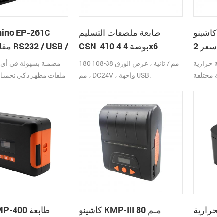
كاشينو EP-200 طابعة فواتير
طابعة ملصقات التسليم
للبيع بالتجزئة بأفضل سعر 2
CSN-410 4 بوصة 4x6
وازين
Fedex UPS
 حرارية
180 مم / ثانية ، عرض الورق 38-108
مضمنة بسهولة في أي ن
التجزئة
بطاقات الإيصالات
 مختلفة
مم ، DC24V ، واجهة USB.
ملفات مظهر ذكي تحميل
المدمجة مع قا
 + RS232C + USB +
طباعة حرارية منخف
م طباعة
واجهة مختلفة اختيارية الل
قطر لفة
تجعل استبدال الورق
 السهل دمج
دائمة مع
م طباعة
لمتعددة:
حرارية
كاشينو KMP-III 80 ملم