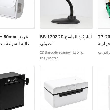
T رأس
BS-1202 2D الباركود الماسح
60CH 80mm
حرارية
الضوئي
عالية السرعة مص
الطابعة الحرارية 
2D Barcode Scanner مع حامل,
السيارات ف
USB/RS232