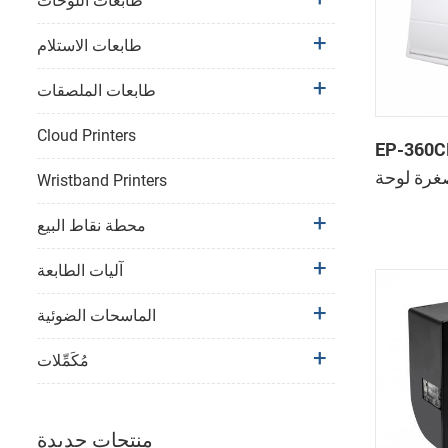
طابعات اللوحات
طابعات الاستلام
طابعات الملصقات
Cloud Printers
EP-3 عرض
غرة لوحة
Wristband Printers
مع لصناعة
محطة نقاط البيع
ي القاطع
آليات الطابعة
الماسحات الضوئية
مُكَمِّلات
منتجات جديدة