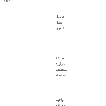
ميزة:
تحميل
سهل
للورق
طباعة
حرارية
منخفضة
الضوضاء
واجهة
مختلفة