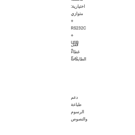
اختيارية:
متوازي
+
RS232C
+
USB
قفل
+
غطاء
درج
الطابعات
دعم
طباعة
الرسوم
والنصوص