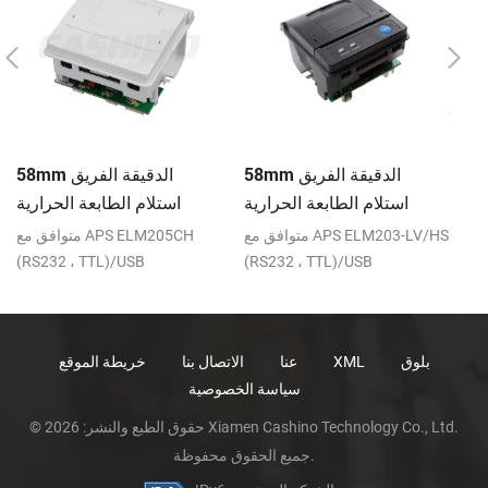
حة
58mm الدقيقة الفريق
58mm الدقيقة الفريق
عة
استلام الطابعة الحرارية
استلام الطابعة الحرارية
ية
CSN-A1K
CSN-A1
R
متوافق مع APS ELM203-LV/HS
متوافق مع APS ELM205CH
(RS232 ، TTL)/USB
(RS232 ، TTL)/USB
بلوق
XML
عنا
الاتصال بنا
خريطة الموقع
سياسة الخصوصية
© حقوق الطبع والنشر: 2026 Xiamen Cashino Technology Co., Ltd.
جميع الحقوق محفوظة.