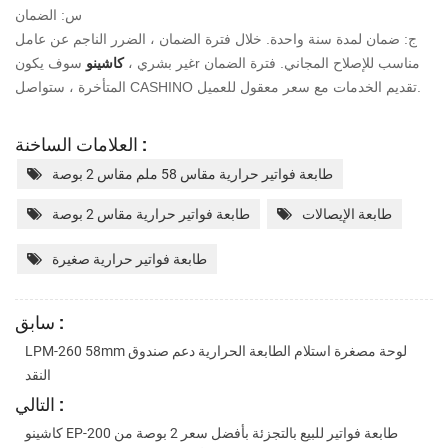
س: الضمان
ج: ضمان لمدة سنة واحدة. خلال فترة الضمان ، الضرر الناجم عن عامل
مناسب للإصلاح المجاني. فترة الضمان
r
غير بشري ،
كاشينو
سوف يكون
سعر معقول للعميل.
المتأخرة ، ستواصل CASHINO تقديم الخدمات مع
العلامات الساخنة :
طابعة فواتير حرارية مقاس 58 ملم مقاس 2 بوصة
طابعة الإيصالات
طابعة فواتير حرارية مقاس 2 بوصة
طابعة فواتير حرارية صغيرة
سابق :
LPM-260 58mm لوحة مصغرة استلام الطابعة الحرارية دعم صندوق
النقد
التالي :
كاشينو EP-200 طابعة فواتير للبيع بالتجزئة بأفضل سعر 2 بوصة من