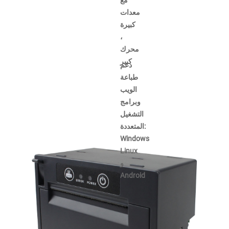
مع
معدات
كبيرة
،
محرك
كبير
دعم
طباعة
الويب
وبرامج
التشغيل
المتعددة:
Windows
Linux
و
Android