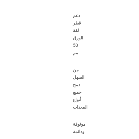
دعم
قطر
لفة
الورق
50
مم
من
السهل
دمج
جميع
أنواع
المعدات
موثوقة
ودائمة