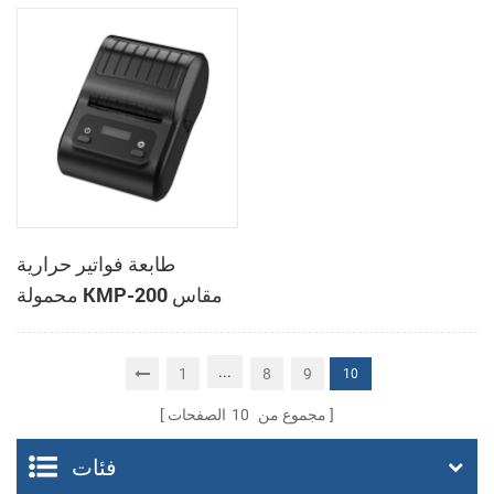
مم، طابعة حرارية لنقاط
Cashino C818 مقاس 3
البيع
بوصات لنظام نقاط البيع
والوجبات الجاهزة
طابعة فواتير حرارية
محمولة KMP-200 مقاس
58 مم تعمل بتقنية البلوتوث
ونظام أندرويد
...
1
8
9
10
مجموع من
10
الصفحات
فئات