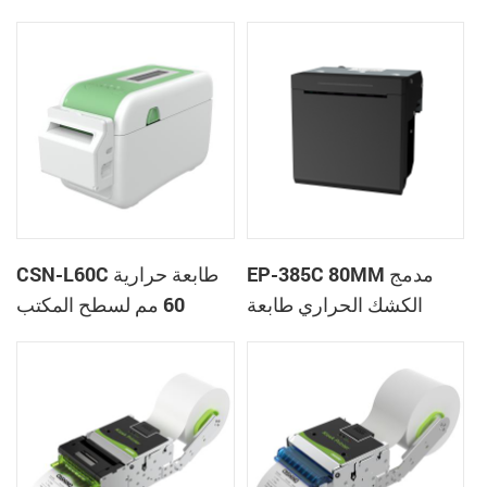
مم
Cashino CSN-L60 مقاس
60 مم
EP-385C 80MM مدمج
CSN-L60C طابعة حرارية
الكشك الحراري طابعة
60 مم لسطح المكتب
إيصال اللوحة الحرارية مع
معصمه طابعة ملصقات مع
القاطع التلقائي
قاطع