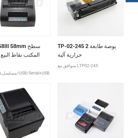
TP-02-245 2 بوصة طابعة
N-58III 58mm
حرارية آلية
المكتب نقاط البيع 
الطابعة ال
متوافق مع LTP02-245
ميناء, 12VDC