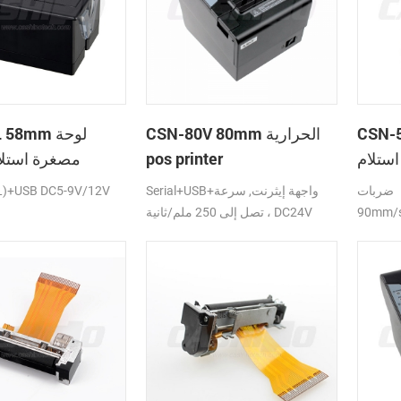
CS سطح
CSN-80V 80mm الحرارية
A4L 58mm
استلام
pos printer
مصغرة استلام
حرارية
ضربات
Serial+USB+واجهة إيثرنت, سرعة
L)+USB DC5-9V/12V
90mm/s,مسلسل/USB/Serial+USB
تصل إلى 250 ملم/ثانية ، DC24V