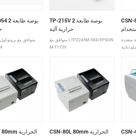
اط البيع
TP-215V 2 بوصة طابعة
628-054 2
ام google
حرارية آلية
ح
cloud 
ة: RS232,USB,LAN,واي
متوافق مع LTPZ245M-384/EPSON
متوافق مع بروتوكول 
 سرعة تصل إلى 250 ملم/ثانية ،
M-T173V
54
DC24V
الباركود
CSN-80L 80mm الحرارية
N-80V 80mm