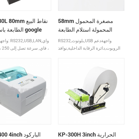
58mm مصغرة المحمول
CSN-80L 80mm نق
المحمولة استلام الطابعة
الطابعة باستخد
الحرارية المحمول/الكمبيوتر
print
RS232,بلوتوث,USB واجهةدعم
واجهة متعدد
المحمول/الكمبيوتر اللوحي
الروبوت,دائرة الرقابة الداخلية,نوافذ
فاي,
KP-300H 3inch الحرارية
CSN-400 4inch 