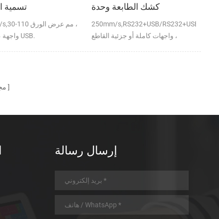
كشك الطابعة وحدة
تسمية ا
250mm/s,RS232+USB/RS232+USB+LAN
150mm/s,30-110 مم
واجهات كاملة أو جزئية القاطع ،
DC24V ، واجهة USB.
SB+LAN+WIFI
DC24V
مج
إرسال رسالة
ا