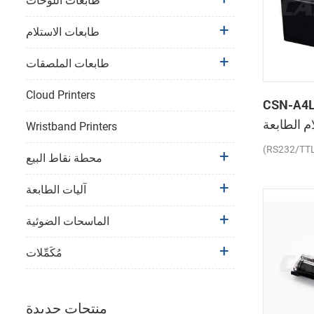
طابعات اللوحات
طابعات الاستلام
طابعات الملصقات
Cloud Printers
CSN- لوحة
 الطابعة
Wristband Printers
الحرارية
(RS232/TT
محطة نقاط البيع
آليات الطابعة
الماسحات الضوئية
مُكَمِّلات
منتجات جديدة