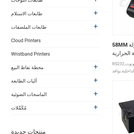
طابعات اللوحات
طابعات الاستلام
طابعات الملصقات
Cloud Printers
58MM المتنقلة المحمولة
 الحرارية
Wristband Printers
PTP-II
RS232,بلوتوث,USB واجهة دعم
محطة نقاط البيع
لداخلية,نوافذ
آليات الطابعة
الماسحات الضوئية
مُكَمِّلات
منتجات جديدة