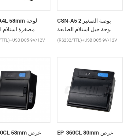
CSN-A5 2 بوصة الصغير
SN-A4L 58mm
لوحة جبل استلام الطابعة
مصغرة استلام ا
الحرارية
ال
/TTL)+USB DC5-9V/12V
(RS232/TTL)+USB DC5-9V/12V
EP-360CL 80mm عرض
P-260CL 58mm