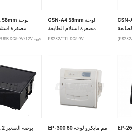
C لوحة
CSN-A4 58mm لوحة
A2L 58mm
لطابعة
مصغرة استلام الطابعة
مصغرة استلام
حرارية
الحرارية
(RS232
RS232/TTL DC5-9V
TTL/USB DC5-9V/12V
E عرض
EP-300 80 مم مايكرو لوحة
A5L 2