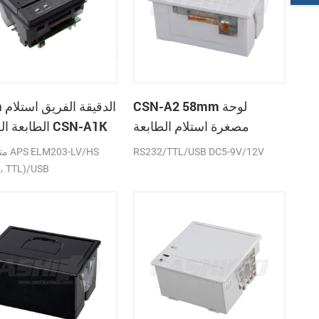
CSN-A2 58mm لوحة
58mm
مصغرة استلام الطابعة
الطابعة الحرارية CSN-A1K
الحرارية
RS232/TTL/USB DC5-9V/12V
متواف
، TTL)/USB