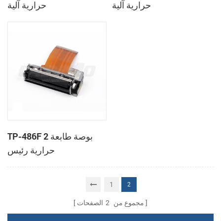
حرارية آلية
حرارية آلية
TP-486F 2 بوصة طابعة
حرارية رئيس
1
2
مجموع من
2
الصفحات