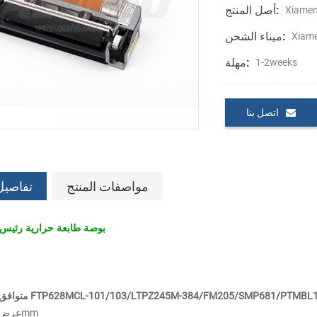
أصل المنتج:
Xiamen
ميناء الشحن:
Xiam
مهلة:
1-2weeks
اتصل بنا
مواصفات المنتج
تفاصيل
TP-486F 2 بوصة طابعة حرارية رئيس
 مع فوجيتسو FTP628MCL-101/103/LTPZ245M-384/FM205/SMP681/PTMBL1B00A
عرض الورق:57±1mm