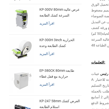
حميل الورق
KP-300V 80mm عرض عالية
ميم مضغوط
السرعة كشك الطابعة
ضة الضوضاء
الحرارية
 عن التبديل
اقرأ المزيد
 ورقة كشف
ياة(50 كم)
KP-300H 3inch الحرارية
كشك الطابعة وحدة
اقرأ المزيد
التعليمات:
EP-380CK 80mm طابعة
عينات
حرارية مع قفل غطاء
اقرأ المزيد
KP-247 58mm العرض كشك
روط الدفع
استلام الطابعة