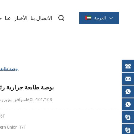
الاتصال بنا
الأخبار
عنا
ح
العربية
سلسلة حرارية 2 بوصة/58 مم
سلسلة حرارية 3 بوصة/80 مم
Cashino مقدمة
TP-486F 2 بوصة
TP-486F 2 بوصة طابعة حرارية 
متوافق مع بروتوكول نقل الملفات 628MCL-101/103
86F
ern Union, T/T