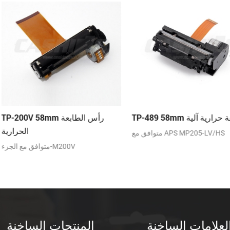
لية
TP-489 58mm طابعة حرارية آلية
90°/180°السيارات تغذية الورق عرض
متوافق مع APS MP205-LV/HS
57.±0.5 مم
لعلامات الساخنة
المنتجات الساخنة