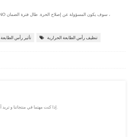
ج: سنة واحدة الضمان. خلال فترة الضمان الأضرار الناجمة عن غير العامل البشري ، CASHINO سوف يكون
المسؤولة عن إصلاح الحرة. طال فترة الضمان ،
تنظيف رأس الطابعة الحرارية
تأثير رأس الطابعة 
إذا كنت مهتما في منتجاتنا و تريد أن تعرف المزيد من التفاصيل,يرجى ترك رسالة هنا وسوف نقوم بالرد عليك بأسرع ما يمكن.