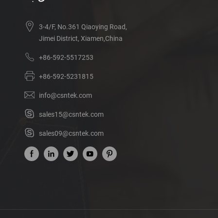
3-4/F, No.361 Qiaoying Road,
Jimei District, Xiamen,China
+86-592-5517253
+86-592-5231815
info@csntek.com
sales15@csntek.com
sales09@csntek.com