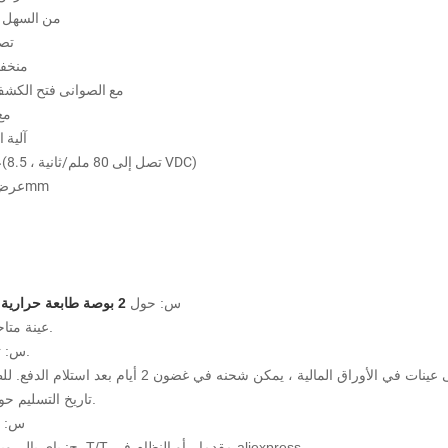
من السهل ت
تص
منخف
مع الصوانى فتح الكشف
مع
آلية الح
عالية السرعة(تصل إلى 80 ملم/ثانية ، 8.5 VDC)
عرض الطباعة 48mm
س: حول
2 بوصة طابعة حرارية رئيس
A: عينة متاحة للاختبار.
س: تاريخ التسليم.
لأوراق المالية ، يمكن شحنه في غضون 2 أيام بعد استلام الدفع. للطلب بالجملة
تاريخ التسليم حوالي 2 أسابيع.
س: ش
ج: باي بال, ويسترن يونيون, T/T مقدما ، أو النظام في aliexpress.