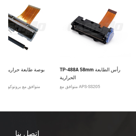
TP-200V 58mm رأس الطابعة
TP-488A 58mm رأس الطابعة
الحرارية
الحرارية
متوافق مع الجزء-M200V
متوافق مع APS-SS205
اتصل بنا