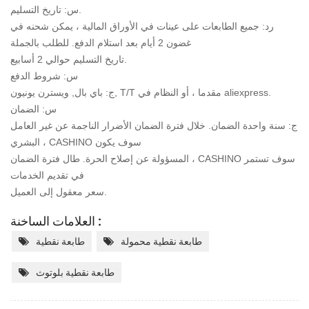
س: تاريخ التسليم.
رد: جميع الطابعات على عينات في الأوراق المالية ، يمكن شحنه في
غضون 2 أيام بعد استلام الدفع. للطلب بالجملة
تاريخ التسليم حوالي 2 أسابيع.
س: شروط الدفع
ج: باي بال, ويسترن يونيون, T/T مقدما ، أو النظام في aliexpress.
س: الضمان
ج: سنة واحدة الضمان. خلال فترة الضمان الأضرار الناجمة عن غير العامل
البشري ، CASHINO سوف يكون
المسؤولة عن إصلاح الحرة. طال فترة الضمان ، CASHINO سوف تستمر
في تقديم الخدمات
سعر معقول إلى العميل.
العلامات الساخنة :
طابعة نقطية محمولة
طابعة نقطية
طابعة نقطية بلوتوث