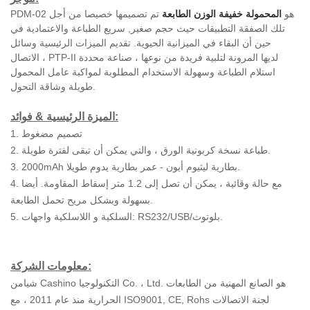
PDM-02 هو
المحمولة خفيفة الوزن الطابعة
تم تصميمها خصيصا من أجل
تلك الصفقة التطبيقات حيث حجم صغير, سريع الطباعة والاعتمادية في
حين أن البقاء في الميزانية الحيوية. تقديم الميزات الرئيسية وسائل
الاتصال ، PTP-II لديها المرونة لتلبية فريدة من نوعها ، صناعة محددة
استلام الطباعة وسهولة الاستخدام المطلوبة لمواكبة عامل المحمول
طويلة وشاقة التحول.
الميزة الرئيسية & فوائد:
تصميم مضغوط
1.
2. طباعة نسخة كربونية الورق ، والتي يمكن أن تبقى لفترة طويلة.
3. 2000mAh بطارية ليثيوم أيون - عمر بطارية يدوم طويلا.
4. مع حالة وقائية ، يمكن أن تصل إلى
1.2 متر إسقاط المقاومة. أيضا
بسهولة وبشكل مريح تحمل الطابعة.
5. السلكية و اللاسلكية واجهات: RS232/USB/بلوتوث.
معلومات الشركة:
شيامن Cashino التكنولوجيا Co. ، Ltd. هو الصانع المهنية من الطابعات
الحرارية منذ عام 2011 ، مع ISO9001, CE, Rohs لجنة الاتصالات