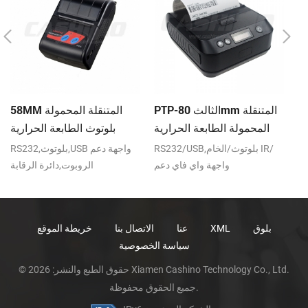
لة
PTP-الثالث 80mm المتنقلة
58MM المتنقلة المحمولة
عة
المحمولة الطابعة الحرارية
بلوتوث الطابعة الحرارية
ية
PTP-II
واجهة دعم
RS232/USB,بلوتوث/الخام IR/
RS232,بلوتوث,USB واجهة دعم
بة
واجهة واي فاي دعم
الروبوت,دائرة الرقابة
فذ
الروبوت,دائرة الرقابة
الداخلية,نوافذ
الداخلية,نوافذ CE,FCC,RoHS
بلوق
XML
عنا
الاتصال بنا
خريطة الموقع
سياسة الخصوصية
© حقوق الطبع والنشر: 2026 Xiamen Cashino Technology Co., Ltd.
جميع الحقوق محفوظة.