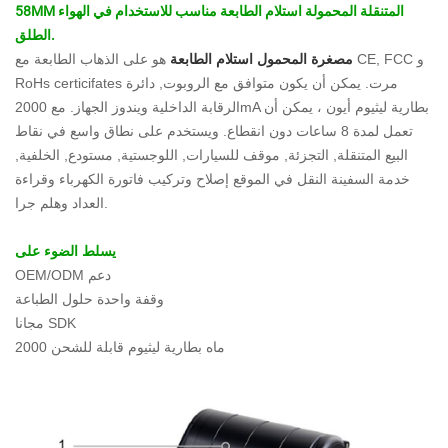
58MM المتنقلة المحمولة استلام الطابعة مناسب للاستخدام في الهواء
الطلق.
مصغرة المحمول استلام الطابعة
هو على الذهاب الطابعة مع CE, FCC و
RoHs certicifates مرت. يمكن أن يكون متوافق مع الروبوت, دائرة
الرقابة الداخلية ويندوز الجهاز. مع 2000mA بطارية ليثيوم أيون ، يمكن أن
تعمل لمدة 8 ساعات دون انقطاع. ويستخدم على نطاق واسع في نقاط
البيع المتنقلة, التجزئة, موقف للسيارات, اللوجستية, مستودع, الخلفية,
خدمة السفينة النقل في الموقع إصلاح وتركيب فاتورة الكهرباء وقراءة
العداد وهلم جرا.
يسلط الضوء على
OEM/ODM دعم
وقفة واحدة حلول الطباعة
مجانا SDK
2000 ماه بطارية ليثيوم قابلة للشحن