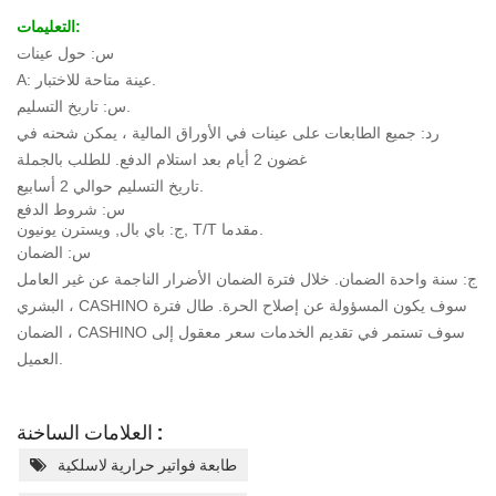
التعليمات:
س: حول عينات
A: عينة متاحة للاختبار.
س: تاريخ التسليم.
رد: جميع الطابعات على عينات في الأوراق المالية ، يمكن شحنه في
غضون 2 أيام بعد استلام الدفع. للطلب بالجملة
تاريخ التسليم حوالي 2 أسابيع.
س: شروط الدفع
ج: باي بال, ويسترن يونيون, T/T مقدما.
س: الضمان
ج: سنة واحدة الضمان. خلال فترة الضمان الأضرار الناجمة عن غير العامل
البشري ، CASHINO سوف يكون
المسؤولة عن إصلاح الحرة. طال فترة
الضمان ، CASHINO سوف تستمر في تقديم الخدمات
سعر معقول إلى
العميل.
العلامات الساخنة :
طابعة فواتير حرارية لاسلكية