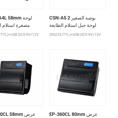
CSN-A5 2 بوصة الصغير
SN-A4L 58mm
لوحة جبل استلام الطابعة
مصغرة استلام ا
الحرارية
ال
/TTL)+USB DC5-9V/12V
(RS232/TTL)+USB DC5-9V/12V
EP-360CL 80mm عرض
P-260CL 58mm