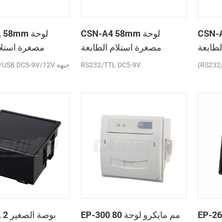
C لوحة
CSN-A4 58mm لوحة
A2L 58mm
لطابعة
مصغرة استلام الطابعة
مصغرة استلام
حرارية
الحرارية
(RS232
RS232/TTL DC5-9V
TTL/USB DC5-9V/12V
E عرض
EP-300 80 مم مايكرو لوحة
A5L 2