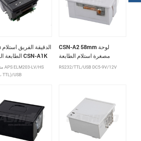
CSN-A2 58mm لوحة
58mm
مصغرة استلام الطابعة
الطابعة الحرارية CSN-A1K
الحرارية
RS232/TTL/USB DC5-9V/12V
متواف
، TTL)/USB