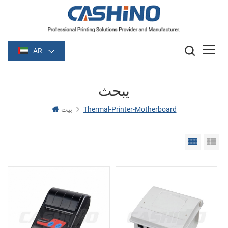
AR
يبحث
Thermal-Printer-Motherboard
بيت
Grid Vie
Li