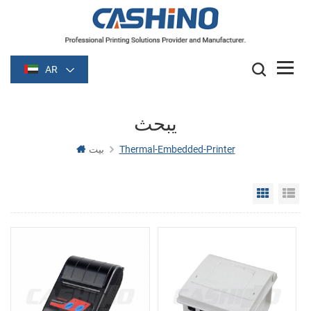
AR
يبحث
Thermal-Embedded-Printer
بيت
Grid Vie
Li