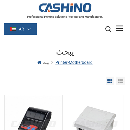
AR
يبحث
Printer-Motherboard
بيت
Grid Vie
Li