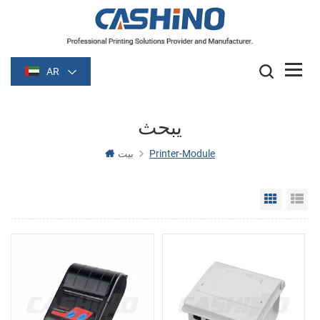
AR
يبحث
Printer-Module
بيت
Grid Vie
Li